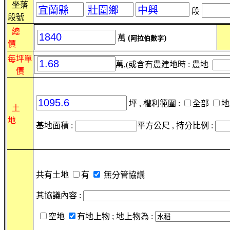
坐落
段
段號
總
萬
(
)
阿拉伯數字
價
每坪單
萬,(或含有農建地時 : 農地
價
坪 , 權利範圍 :
全部
土
地
基地面積 :
平方公尺 , 持分比例 :
共有土地
有
無分管協議
其協議內容 :
空地
有地上物 ; 地上物為 :