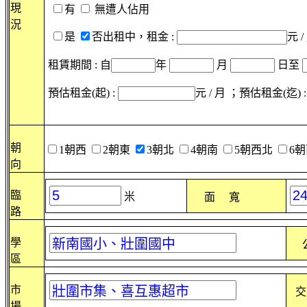
現
有
無遭人佔用
況
是
否出租中，租金 :
元 /
租賃期間 : 自
年
月
日至
預估租金(起) :
元 / 月 ；預估租金(迄) 
朝
1朝西
2朝東
3朝北
4朝南
5朝西北
6
向
臨
米
面 寬
路
學
區
市
交
場