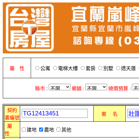
屬 性
公寓
電梯大樓
套房
別墅
透天厝
縣市
:
鄉鎮 :
總價預算 :
契約
案 名
書編號
屬
建地
農地
其他
性