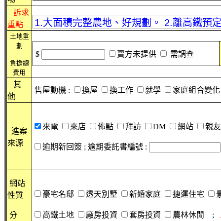
訴求
重點
土地重
劃
$
賣方未提供
需調查
負擔總
費用
其
售屋動機 :
換屋
換工作
就學
家庭組合變
他
來電
來店
佈點
拜訪
DM
網站
親
進案
來源
逾期新回簽 ; 逾期委託書編號 :
網站
豪宅名邸
透天別墅
新婚家庭
捷運住宅
性質
分
高鐵土地
廠房投資
套房投資
農林休閒 ;