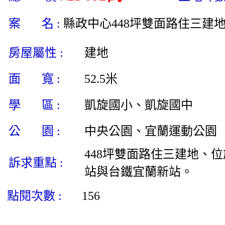
案 名 :
縣政中心448坪雙面路住三建
房屋屬性 :
建地
面 寬 :
52.5米
學 區 :
凱旋國小、凱旋國中
公 園 :
中央公園、宜蘭運動公園
448坪雙面路住三建地、
訴求重點 :
站與台鐵宜蘭新站。
點閱次數 :
156