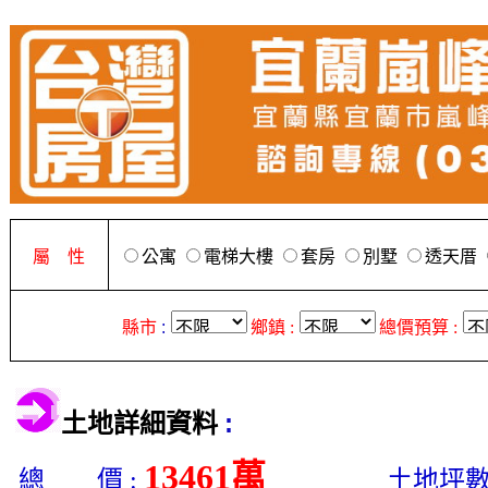
屬 性
公寓
電梯大樓
套房
別墅
透天厝
縣市
:
鄉鎮 :
總價預算 :
:
土地詳細資料
13461萬
總 價 :
土地坪數