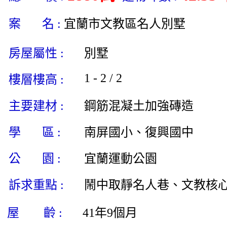
案 名 :
宜蘭市文教區名人別墅
房屋屬性 :
別墅
1 - 2 / 2
樓層樓高 :
主要建材 :
鋼筋混凝土加強磚造
學 區 :
南屏國小、復興國中
公 園 :
宜蘭運動公園
訴求重點 :
鬧中取靜名人巷、文教核
屋 齡 :
41年9個月