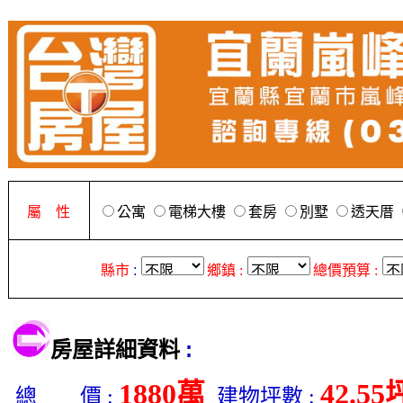
屬 性
公寓
電梯大樓
套房
別墅
透天厝
縣市
:
鄉鎮 :
總價預算 :
:
房屋詳細資料
1880萬
42.55
總 價 :
建物坪數 :