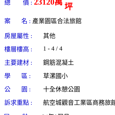
23120萬
總 價 :
坪
案 名 :
產業園區合法旅館
房屋屬性 :
其他
1 - 4 / 4
樓層樓高 :
主要建材 :
鋼筋混凝土
學 區 :
草漯國小
公 園 :
十全休憩公園
訴求重點 :
航空城觀音工業區商務