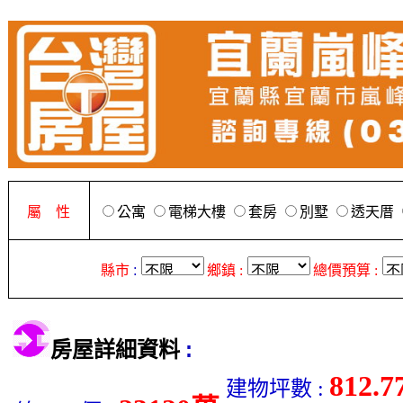
屬 性
公寓
電梯大樓
套房
別墅
透天厝
縣市
:
鄉鎮 :
總價預算 :
:
房屋詳細資料
812.7
建物坪數 :